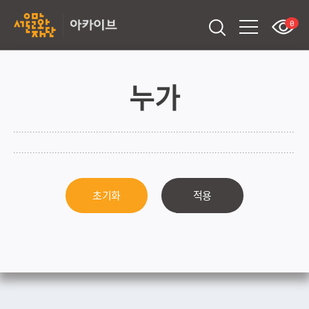
0
누가
초기화
적용