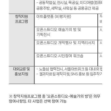
-
공동작업실
,
전시실
,
목공실
,
미디어랩
(
컴퓨터
2
기
공용주방
,
세탁실
,
샤워실 등 공용공간 제공
창작지원
아트플랫폼
(
비평지원
)
작가 
프로그램
비평
오픈스튜디오 예술가의 방 및
사례
기획전시
오픈스튜디오 개막행사 및 지역리서치
사례
오픈스튜디오 시민참여 워크숍
사례
대외교류 및
-
노들섬 협력전시
,
서울아트위크 등 대내외 협력 사
홍보지원
-
결과자료집 제작지원
, SNS
홍보 등 입주작가 및 
※ 창작지원프로그램 중 '오픈스튜디오-예술가의 방'은 의무
참여사항임. 타 사업은 선택 참여 가능