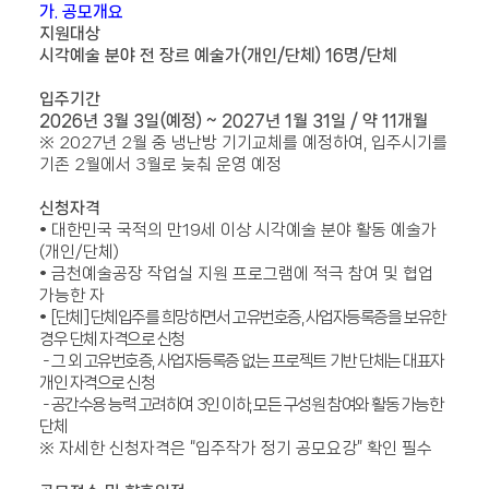
가
.
공모개요
지원대상
시각예술 분야 전 장르 예술가(개인/단체)
16
명/단체
입주기간
2026
년
3월 3일(예정)
~ 2027
년
1
월 31일
/
약
11
개월
※ 2027년 2월 중 냉난방 기기교체를 예정하여, 입주시기를
기존 2월에서 3월로 늦춰 운영 예정
신청자격
•
대한민국 국적의 만
19
세 이상 시각예술 분야 활동 예술가
(
개인/단체
)
•
금천예술공장 작업실 지원 프로그램에 적극 참여 및 협업
가능한 자
•
[단체
] 단체입주를 희망하면서 고유번호증, 사업자등록증을 보유한
경우 단체 자격으로 신청
-
그 외 고유번호증
, 사업자등록증 없는 프로젝트 기반 단체는 대표자
개인 자격으로 신청
- 공간수용 능력 고려하여 3인 이하, 모든 구성원 참여와 활동 가능한
단체
※
자세한 신청자격은
“
입주작가 정기 공모요강
”
확인 필수