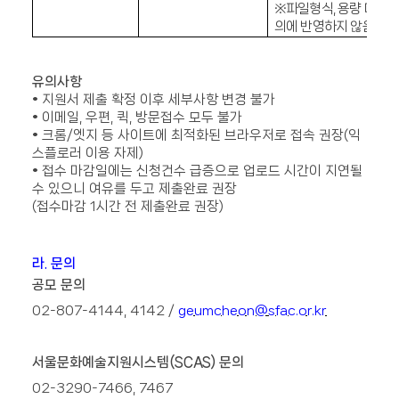
※파일형식, 용량 미준수
의에 반영하지 않음
유의사항
•
지원서 제출 확정 이후 세부사항 변경 불가
•
이메일
,
우편
,
퀵
,
방문접수 모두 불가
•
크롬
/
엣지 등 사이트에 최적화된 브라우저로 접속 권장
(
익
스플로러 이용 자제
)
•
접수 마감일에는 신청건수 급증으로 업로드 시간이 지연될
수 있으니 여유를 두고 제출완료 권장
(
접수마감
1
시간 전 제출완료 권장
)
라
.
문의
공모 문의
02-807-4144, 4142 /
geumcheon@sfac.or.kr
서울문화예술지원시스템
(SCAS)
문의
02-3290-7466, 7467