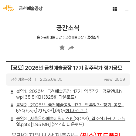
문
서
금천예술공장
주
화
울
요
예
메
문
술
뉴
화
공간소식
공
열
재
기
간
단
홈
문화예술공간
금천예술공장
공간소식
전
-
체
문
보
화
기
예
바
술
[공모] 2026년 금천예술공장 17기 입주작가 정기공모
로
공
가
간
글
금천예술공장
날
2025.09.30
view
2569
기
쓴
짜
이
붙임1._2026년_금천예술공장_17기_입주작가_공모안내.h
wp
[35.5 KB] (328회 다운로드)
붙임2._2026년_금천예술공장_17기_입주작가_정기_공모_
FAQ.hwp
[21.5 KB] (305회 다운로드)
붙임3._서울문화예술지원시스템(SCAS)_입주작가공모_매뉴
얼.pptx
[1.95 MB] (244회 다운로드)
온라인지원서 상 제출하는
(필수)포트폴리