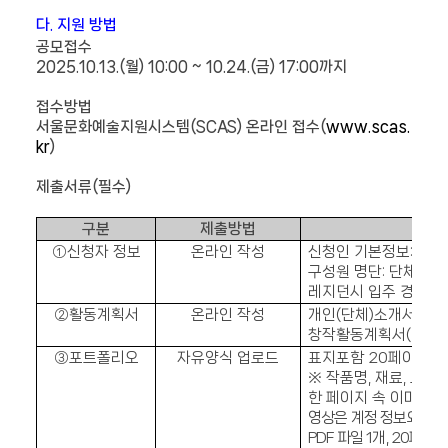
다
.
지원 방법
공모접수
2025.10.13.(월
) 10:00 ~ 10.24.(
금
) 17:00
까지
접수방법
서울문화예술지원시스템
(SCAS)
온라인 접수
(
www.scas.
kr
)
제출서류
(
필수
)
구분
제출방법
①
신청자 정보
온라인 작성
신청인 기본정보
:
장르
구성원 명단
:
단체인 경
레지던시 입주 경력 등
②
활동계획서
온라인 작성
개인
(
단체
)
소개서
(
작품
창작활동계획서
(
입주기
③
포트폴리오
자유양식 업로드
표지포함 2
0
페이지 
※
작품명
,
재료
,
크기
,
한 페이지 속 이미지 
영상은 계정 정보와(링크
PDF
파일
1
개
, 20
페이지