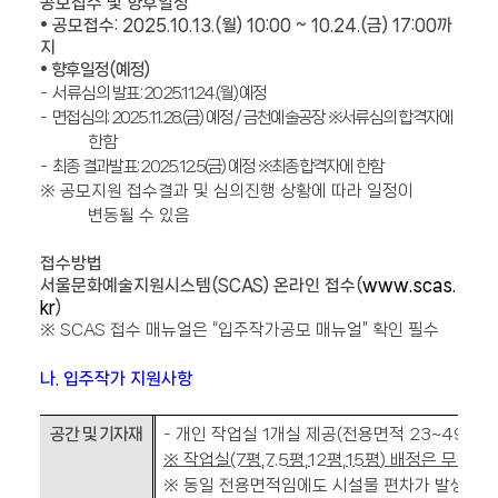
공모접수 및 향후일정
•
공모접수
:
2025.10.13.(월
) 10:00 ~ 10.24.(
금
) 17:00
까
지
•
향후일정
(
예정
)
-
서류심의
발표
: 2025.11.24.(월
) 예정
-
면접심의
: 2025.11.28.(금
) 예정 /
금천예술공장
※
서류심의 합격자에
한함
-
최종 결과발표
: 2025.12.5(
금
) 예정
※
최종합격자에 한함
※
공모지원 접수결과 및 심의진행 상황에 따라 일정이
변동될 수 있음
접수방법
서울문화예술지원시스템
(SCAS)
온라인 접수
(
www.scas.
kr
)
※
SCAS
접수 매뉴얼은
“
입주작가공모 매뉴얼
”
확인 필수
나
.
입주작가 지원사항
2
-
개인 작업실
1
개실 제공
(
전용면적
23~49m
공간 및 기자재
※
작업실
(7
평
,7.5
평
,12
평
,15
평
)
배정은 무작위 
※
동일 전용면적임에도 시설물 편차가 발생할 수