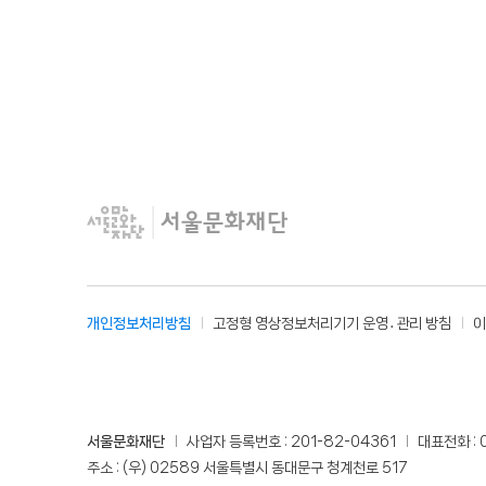
개인정보처리방침
고정형 영상정보처리기기 운영․관리 방침
이
사
서울문화재단
사업자 등록번호 :
201-82-04361
대표전화 :
업
주소 :
(우) 02589 서울특별시 동대문구 청계천로 517
자