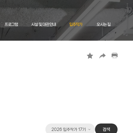
프로그램
시설 및 대관안내
입주작가
오시는 길
입
검색
주