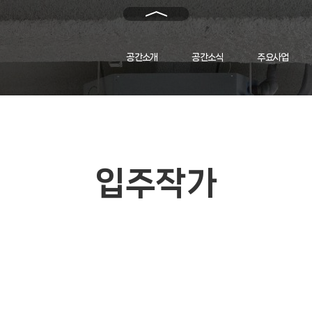
메
인
으
로
공간소개
공간소식
주요사업
돌
아
가
기
입주작가