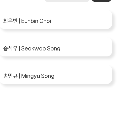
작
가
기
최은빈 | Eunbin Choi
수
송석우 | Seokwoo Song
송민규 | Mingyu Song