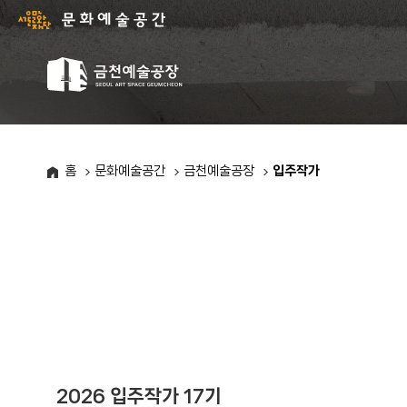
서
울
문
화
주
재
요
단
메
-
뉴
문
목
화
록
홈
문화예술공간
금천예술공장
입주작가
예
술
공
간
2026 입주작가 17기