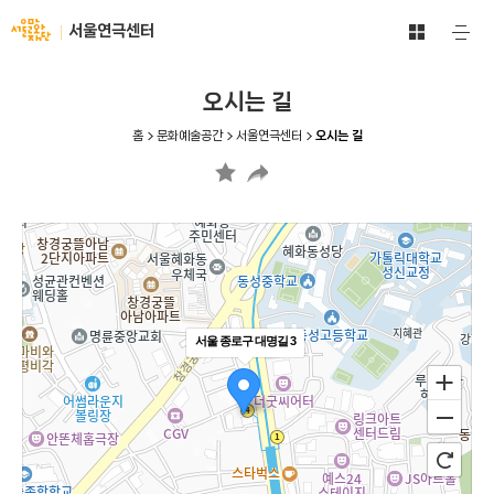
문
서
서울연극센터
주
화
울
요
예
메
문
술
뉴
화
오시는 길
공
열
재
기
간
단
홈
문화예술공간
서울연극센터
오시는 길
전
-
체
문
보
화
기
예
바
술
로
공
가
간
기
서울 종로구 대명길 3