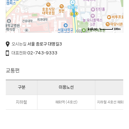
100m
오시는길
서울 종로구 대명길3
대표전화
02-743-9333
교통편
구분
이용노선
지하철
혜화역 (4호선)
지하철 4호선 혜화역 