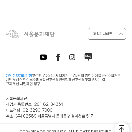
패밀리 사이트
개인정보처리방침
고정형 영상정보처리기기 운영․관리 방침
이메일무단수집거부
시민서비스 헌장
부조리통합신고센터
인권침해신고센터
찾아오시는 길
규제개선 시민제안 창구
사
서울문화재단
업
사업자 등록번호 :
201-82-04361
자
대표전화 :
02-3290-7000
정
주소 :
(우) 02589 서울특별시 동대문구 청계천로 517
보
COPYRIGHTⓒ 2023 SFAC. ALL RIGHTS RESERVED.