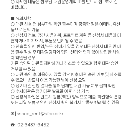
○
자세한 내용은 첨부된
'
대관운영계획표
'
를 반드시 참고하시길
바랍니다
.
■
유의사항
○
대관 신청 전 첨부파일 확인 필수이며 궁금한 점은 이메일
,
유선
등으로 문의 가능
○
신청자 정보
,
공간 사용계획
,
프로젝트 계획 등 신청서 내용이 미
흡하거나 미기재 시
,
무통보 반려될 수 있음
○
연습을 위한 반입
/
보관 장비가 있을 경우 대관신청서 내 관련 내
용 필수 작성 후 대관담당자와 협의
.
센터와 협의 없이 반입한 사실
이 확인될 경우
,
기존 승인된 대관을 제한하거나 취소할 수 있으며 향후 대관 승인
거부될 수 있음
○
대관 승인 후 이용하지 않을 경우 향후 대관 승인 거부 및 취소될
수 있으니 반드시 이용 가능한 날에 신청 요망
○
정기대관 신청 결과를 통해 단체별 대관 가능 여부 필히 확인
○
수시대관은 정기대관 발표일 이후 신청 가능
○
신청서 파일은 반드시 원본
(
엑셀
)
양식으로 제출
.
파일형식 변경
또는 파일 오류로 인한 신청서 확인 불가시 무통보 반려될 수 있음
✉
| ssacc_rent@sfac.or.kr
☎
| 02-3437-6452