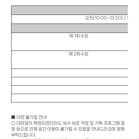
오전
(10:00~13:50) /
오후
(1
제
1
취수장
제
2
취수장
3
■
대관 불가일 안내
○
대관일이 확정되었더라도 보수
·
보강 작업 및 기획 프로그램 일
정 등으로 인해 공간 이용이 불가할 수 있음을 안내드리오며 양해
부탁드립니다
.