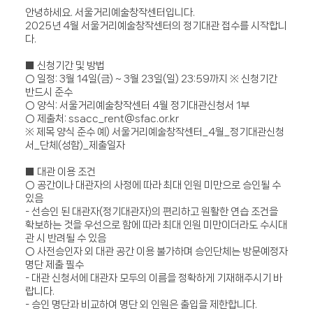
안녕하세요
.
서울거리예술창작센터입니다
.
2025
년
4
월 서울거리예술창작센터의 정기대관 접수를 시작합니
다
.
■
신청기간 및 방법
○
일정
: 3
월
14
일
(
금
) ~ 3
월
23
일
(
일
) 23:59
까지
※
신청기간
반드시 준수
○
양식
:
서울거리예술창작센터
4
월 정기대관신청서
1
부
○
제출처
: ssacc_rent@sfac.or.kr
※
제목 양식 준수 예
)
서울거리예술창작센터
_4
월
_
정기대관신청
서
_
단체
(
성함
)_
제출일자
■
대관 이용 조건
○
공간이나 대관자의 사정에 따라 최대 인원 미만으로 승인될 수
있음
-
선승인 된 대관자
(
정기대관자
)
의 편리하고 원활한 연습 조건을
확보하는 것을 우선으로 함에 따라 최대 인원 미만이더라도 수시대
관 시 반려될 수 있음
○
사전승인자 외 대관 공간 이용 불가하며 승인단체는 방문예정자
명단 제출 필수
-
대관 신청서에 대관자 모두의 이름을 정확하게 기재해주시기 바
랍니다
.
-
승인 명단과 비교하여 명단 외 인원은 출입을 제한합니다
.