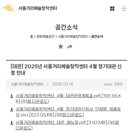
문
서
서울거리예술창작센터
주
화
울
요
예
메
문
술
뉴
화
공간소식
공
열
재
기
간
단
홈
문화예술공간
서울거리예술창작센터
공간소식
전
-
체
문
보
화
기
예
바
술
[대관] 2025년 서울거리예술창작센터 4월 정기대관 신
로
공
청 안내
가
간
기
글
서울거리예술창작센터
날
2025.03.14
view
599
쓴
짜
이
서울거리예술창작센터_4월_대관운영계획표.pdf
[195.95 K
B] (81회 다운로드)
서울거리예술창작센터_4월_정기대관신청서_단체명_제출일
자.xlsx
[623.05 KB] (98회 다운로드)
서울거리예술창작센터_대관_매뉴얼.pdf
[3.92 MB] (95회
다운로드)