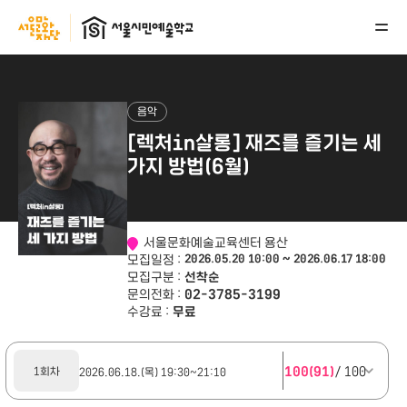
본문 바로가기
서울문화재단
서울시민예술학교
메뉴 열기
음악
[렉처in살롱] 재즈를 즐기는 세
가지 방법(6월)
서울문화예술교육센터 용산
모집일정 :
2026.05.20 10:00 ~ 2026.06.17 18:00
모집구분 :
선착순
문의전화 :
02-3785-3199
수강료 :
무료
100(91)
/ 100
1회차
2026.06.18.(목) 19:30~21:10