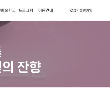
민예술학교
프로그램
이용안내
로그인
회원가입
업소개
프로그램 신청
공지사항
간소개
월간 일정
자주하는 질문
자료실
틀
의 잔향