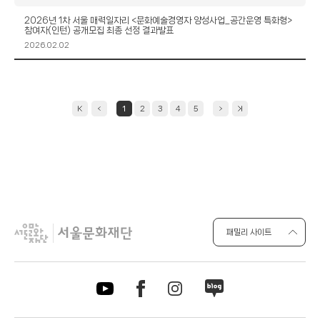
성
일
제
2026년 1차 서울 매력일자리 <문화예술경영자 양성사업_공간운영 특화형>
참여자(인턴) 공개모집 최종 선정 결과발표
목
작
2026.02.02
성
일
1
2
3
4
5
패밀리 사이트