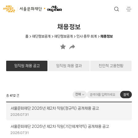
서울문화재단
검
전
색
체
메
뉴
채용정보
홈
재단정보공개
재단정보공개
인사·총무·회계
채용정보
임직원 채용 공고
임직원 채용 결과
친인척 고용현황
검
검
검색
총
412
건
색
색
옵
어
제
서울문화재단 2026년 제2차 직원(정규직) 공개채용 공고
션
입
목
작
2026.07.31
력
성
일
제
서울문화재단 2026년 제2차 직원(기간제계약직) 공개채용 공고
목
작
2026.07.31
성