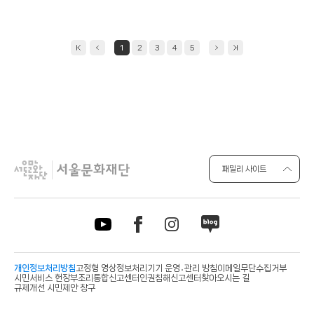
일
1
2
3
4
5
패밀리 사이트
개인정보처리방침
고정형 영상정보처리기기 운영․관리 방침
이메일무단수집거부
시민서비스 헌장
부조리통합신고센터
인권침해신고센터
찾아오시는 길
규제개선 시민제안 창구