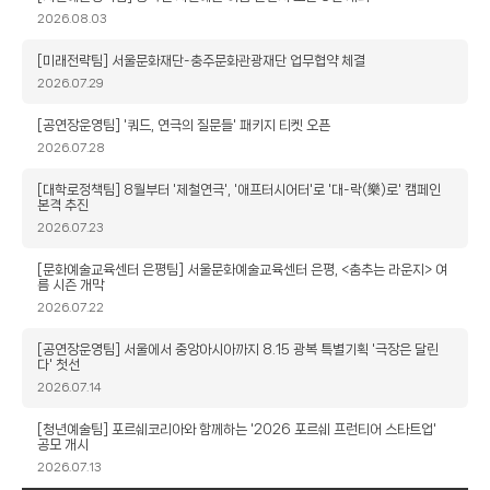
목
작
2026.08.03
성
일
제
[미래전략팀] 서울문화재단-충주문화관광재단 업무협약 체결
목
작
2026.07.29
성
일
제
[공연장운영팀] '쿼드, 연극의 질문들' 패키지 티켓 오픈
목
작
2026.07.28
성
일
제
[대학로정책팀] 8월부터 '제철연극', '애프터시어터'로 '대-락(樂)로' 캠페인
본격 추진
목
작
2026.07.23
성
일
제
[문화예술교육센터 은평팀] 서울문화예술교육센터 은평, <춤추는 라운지> 여
름 시즌 개막
목
작
2026.07.22
성
일
제
[공연장운영팀] 서울에서 중앙아시아까지 8.15 광복 특별기획 '극장은 달린
다' 첫선
목
작
2026.07.14
성
일
제
[청년예술팀] 포르쉐코리아와 함께하는 '2026 포르쉐 프런티어 스타트업'
공모 개시
목
작
2026.07.13
성