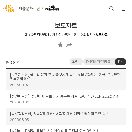
서울문화재단
검
전
색
체
메
뉴
보도자료
홈
재단정보공개
재단정보공개
홍보·대외협력
보도자료
검
검
검색
총
1501
건
색
색
옵
어
제
[문학지원팀] 글로벌 문학 교류 플랫폼 첫걸음, 서울문화재단-한국문학번역원
션
입
업무협약 체결
목
력
작
2026.08.07
성
일
제
[청년예술팀] "청년이 예술로 다시 꿈꾸는 서울" SAPY WEEK 2026 개최
목
작
2026.08.06
성
일
제
[글로벌협력팀] 서울문화재단-NC문화재단 대학로 활성화 위한 맞손
목
작
2026.08.05
성
일
제
[시민예술정책팀] 동북권 시민예술 이음 큰잔치 오는 8일 개최