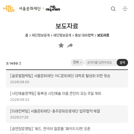
서울문화재단
검
전
색
체
메
뉴
보도자료
홈
재단정보공개
재단정보공개
홍보·대외협력
보도자료
검
검
검색
총
1499
건
색
색
옵
어
제
[글로벌협력팀] 서울문화재단-NC문화재단 대학로 활성화 위한 맞손
션
입
목
작
2026.08.05
력
성
일
제
[시민예술정책팀] 동북권 시민예술 이음 큰잔치 오는 8일 개최
목
작
2026.08.03
성
일
제
[미래전략팀] 서울문화재단-충주문화관광재단 업무협약 체결
목
작
2026.07.29
성
일
제
[공연장운영팀] '쿼드, 연극의 질문들' 패키지 티켓 오픈