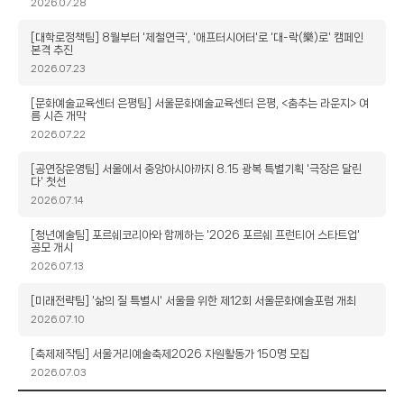
목
작
2026.07.28
성
일
제
[대학로정책팀] 8월부터 '제철연극', '애프터시어터'로 '대-락(樂)로' 캠페인
본격 추진
목
작
2026.07.23
성
일
제
[문화예술교육센터 은평팀] 서울문화예술교육센터 은평, <춤추는 라운지> 여
름 시즌 개막
목
작
2026.07.22
성
일
제
[공연장운영팀] 서울에서 중앙아시아까지 8.15 광복 특별기획 '극장은 달린
다' 첫선
목
작
2026.07.14
성
일
제
[청년예술팀] 포르쉐코리아와 함께하는 '2026 포르쉐 프런티어 스타트업'
공모 개시
목
작
2026.07.13
성
일
제
[미래전략팀] '삶의 질 특별시' 서울을 위한 제12회 서울문화예술포럼 개최
목
작
2026.07.10
성
일
제
[축제제작팀] 서울거리예술축제2026 자원활동가 150명 모집
목
작
2026.07.03
성
일