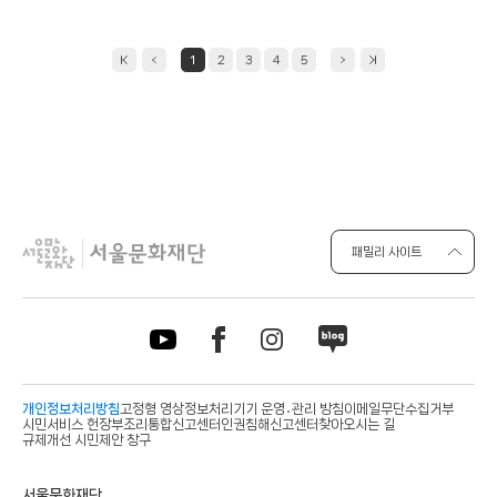
1
2
3
4
5
패밀리 사이트
개인정보처리방침
고정형 영상정보처리기기 운영․관리 방침
이메일무단수집거부
시민서비스 헌장
부조리통합신고센터
인권침해신고센터
찾아오시는 길
규제개선 시민제안 창구
사
서울문화재단