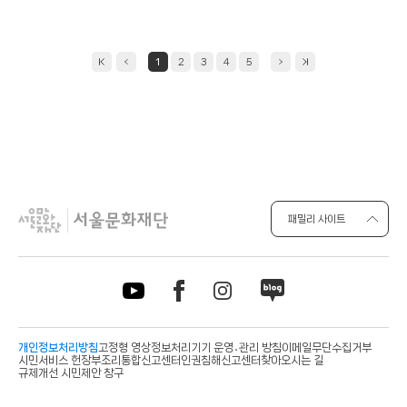
일
1
2
3
4
5
패밀리 사이트
개인정보처리방침
고정형 영상정보처리기기 운영․관리 방침
이메일무단수집거부
시민서비스 헌장
부조리통합신고센터
인권침해신고센터
찾아오시는 길
규제개선 시민제안 창구