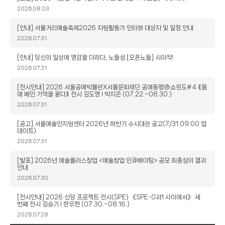
목
작
2026.08.03
성
일
제
[안내] 서울거리예술축제2026 자원활동가 인터뷰 대상자 및 일정 안내
목
작
2026.07.31
성
일
제
[안내] 당신의 일상에 영감을 더하다, 노들섬 [오픈노들] 시이작!
목
작
2026.07.31
성
일
제
[전시안내] 2026 서울공예박물관X서울문화재단 공예동행@쇼윈도#4 ⟪몸
에 베인 기억을 묻다⟫ 전시 김도영 l 박지은 (07.22.~08.30.)
목
작
2026.07.31
성
일
제
[공고] 서울예술인지원센터 2026년 하반기 수시대관 공고(7/31 09:00 업
데이트)
목
작
2026.07.31
성
일
제
[발표] 2026년 예술플러스창업 <예술창업 인큐베이팅> 공모 최종심의 결과
안내
목
작
2026.07.30
성
일
제
[전시안내] 2026 신당 프로젝트 전시(SPE) 《SPE-0과1 사이에서》 세
번째 전시 김승기 l 한우현 (07.30.~08.16.)
목
작
2026.07.28
성