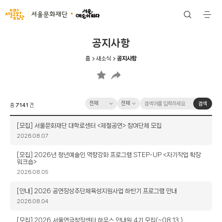
서울문화재단
검
전
색
체
메
뉴
공지사항
홈
새소식
공지사항
카
검
검
검색
총
7141
건
테
색
색
고
옵
어
제
[모집] 서울문화재단 대학로센터 <제철공연> 참여단체 모집
리
션
입
목
작
2026.08.07
력
성
일
제
[모집] 2026년 청년예술인 역량강화 프로그램 STEP-UP <자기작업 확장
워크숍>
목
작
2026.08.05
성
일
제
[안내] 2026 공연장상주단체육성지원사업 하반기 프로그램 안내
목
작
2026.08.04
성
일
제
[모집] 2026 서울연극창작센터 하우스 안내원 4기 모집(~08.13.)