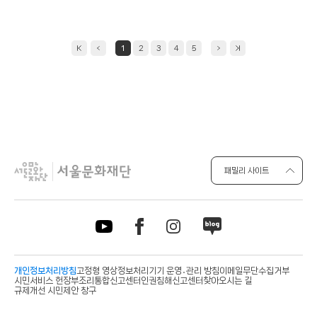
일
1
2
3
4
5
패밀리 사이트
개인정보처리방침
고정형 영상정보처리기기 운영․관리 방침
이메일무단수집거부
시민서비스 헌장
부조리통합신고센터
인권침해신고센터
찾아오시는 길
규제개선 시민제안 창구