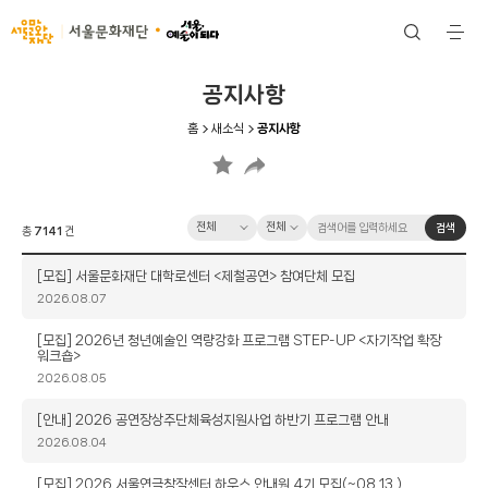
서울문화재단
검
전
색
체
메
뉴
공지사항
홈
새소식
공지사항
카
검
검
검색
총
7141
건
테
색
색
고
옵
어
제
[모집] 서울문화재단 대학로센터 <제철공연> 참여단체 모집
리
션
입
목
작
2026.08.07
력
성
일
제
[모집] 2026년 청년예술인 역량강화 프로그램 STEP-UP <자기작업 확장
워크숍>
목
작
2026.08.05
성
일
제
[안내] 2026 공연장상주단체육성지원사업 하반기 프로그램 안내
목
작
2026.08.04
성
일
제
[모집] 2026 서울연극창작센터 하우스 안내원 4기 모집(~08.13.)