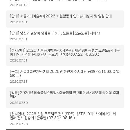
목
작
2026.08.03
성
일
제
[안내] 서울거리예술축제2026 자원활동가 인터뷰 대상자 및 일정 안내
목
작
2026.07.31
성
일
제
[안내] 당신의 일상에 영감을 더하다, 노들섬 [오픈노들] 시이작!
목
작
2026.07.31
성
일
제
[전시안내] 2026 서울공예박물관X서울문화재단 공예동행@쇼윈도#4 ⟪몸
에 베인 기억을 묻다⟫ 전시 김도영 l 박지은 (07.22.~08.30.)
목
작
2026.07.31
성
일
제
[공고] 서울예술인지원센터 2026년 하반기 수시대관 공고(7/31 09:00 업
데이트)
목
작
2026.07.31
성
일
제
[발표] 2026년 예술플러스창업 <예술창업 인큐베이팅> 공모 최종심의 결과
안내
목
작
2026.07.30
성
일
제
[전시안내] 2026 신당 프로젝트 전시(SPE) 《SPE-0과1 사이에서》 세
번째 전시 김승기 l 한우현 (07.30.~08.16.)
목
작
2026.07.28
성