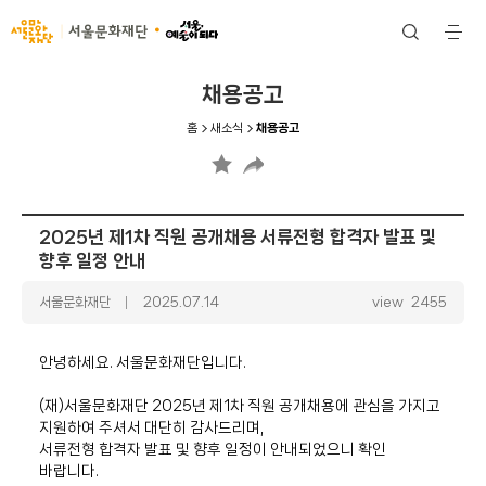
서울문화재단
검
전
색
체
메
뉴
채용공고
홈
새소식
채용공고
2025년 제1차 직원 공개채용 서류전형 합격자 발표 및
향후 일정 안내
글
서울문화재단
날
2025.07.14
view
2455
쓴
짜
이
안녕하세요
.
서울문화재단입니다
.
(
재
)
서울문화재단
2025
년 제
1
차 직원 공개채용에 관심을 가지고
지원하여 주셔서 대단히 감사드리며
,
서류전형 합격자 발표 및 향후 일정이 안내되었으니 확인
바랍니다
.