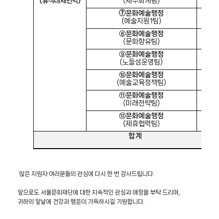
(
휴직대체인력
)
(
재무회계팀
)
➆
문화예술행정
7
급 
(
예술지원
1
팀
)
⑧
문화예술행정
7
급 
(
문화향유팀
)
⑨
문화예술행정
7
급 
(
노들섬운영팀
)
⑩
문화예술행정
7
급 
(
예술교육정책팀
)
⑪
문화예술행정
7
급 
(
미래전략팀
)
⑫
문화예술행정
7
급 
(
제휴협력팀
)
합 계
많은 지원자 여러분들의 관심에 다시 한 번 감사드립니다
.
앞으로도 서울문화재단에 대한 지속적인 관심과 애정을 부탁 드리며
,
귀하의 앞날에 건강과 행운이 가득하시길 기원합니다.