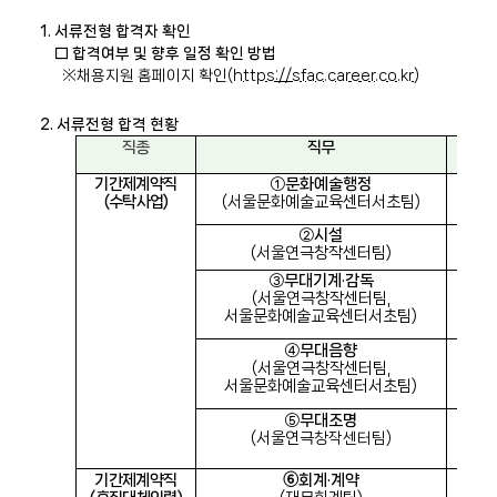
1.
서류전형 합격자 확인
□
합격여부 및 향후 일정 확인 방법
※
채용지원 홈페이지 확인
(
https://sfac.career.co.kr
)
2.
서류전형 합격 현황
직종
직무
직
기간제계약직
①
문화예술행정
7
급 
(
수탁사업
)
(
서울문화예술교육센터서초팀
)
②
시설
7
급 
(
서울연극창작센터팀
)
③
무대기계
·
감독
7
급 
(
서울연극창작센터팀
,
서울문화예술교육센터서초팀
)
④
무대음향
7
급 
(
서울연극창작센터팀
,
서울문화예술교육센터서초팀
)
⑤
무대조명
7
급 
(
서울연극
창작센터팀
)
기간제계약직
➅
회계
·
계약
7
급 