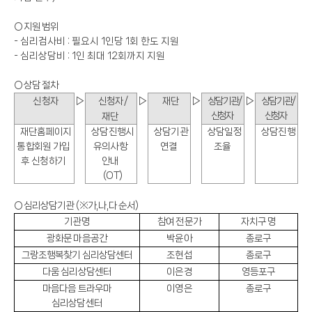
○
지원 범위
-
심리검사비
:
필요시
1
인당
1
회 한도 지원
-
심리상담비
: 1
인 최대
12
회까지 지원
○
상담 절차
▷
▷
▷
▷
▷
신청자
신청자
/
재단
상담기관
/
상담기관
/
신청자
신청자
재단
재단홈페이지
상담진행시
상담기관
상담일정
상담진행
통합회원 가입
유의사항
연결
조율
후 신청하기
안내
(OT)
○
심리상담기관
(
※
가
,
나
,
다 순서
)
기관명
참여 전문가
자치구 명
광화문 마음공간
박윤아
종로구
그랑조행복찾기 심리상담센터
조현섭
종로구
다움 심리상담센터
이은경
영등포구
마음다음 트라우마
이영은
종로구
심리상담센터