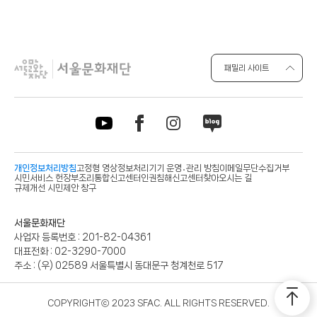
패밀리 사이트
개인정보처리방침
고정형 영상정보처리기기 운영․관리 방침
이메일무단수집거부
시민서비스 헌장
부조리통합신고센터
인권침해신고센터
찾아오시는 길
규제개선 시민제안 창구
사
서울문화재단
업
사업자 등록번호 :
201-82-04361
자
대표전화 :
02-3290-7000
정
주소 :
(우) 02589 서울특별시 동대문구 청계천로 517
보
COPYRIGHTⓒ 2023 SFAC. ALL RIGHTS RESERVED.