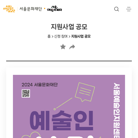
서울문화재단
검
전
색
체
메
뉴
지원사업 공모
홈
신청·참여
지원사업 공모