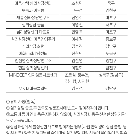
마음산책 심리상담센터
조성민
중구
보듬과 아우름
고은정
양천구
새봄 심리상담연구소
신영주
마포구
심리상담 늘품
이영선
서초구
심리상담센터 마음곶
한영옥
마포구
심리상담센터 마음안아주기
이혜정
종로구
심리상담소 턴
김수진
강남구
이화심리상담센터
전현민
도봉구
임선영 심리상담연구소
임선영
양천구
한들 심리상담센터
이철희
금천구
MINDEEP
인지행동치료센터
조은실
,
정수연
,
성북구
(
강남구
)
김신향
,
서지현
MK
내마음클리닉
김무경
강남구
○
유의 사항
(
필독
)
①
심리상담 종료 후 만족도 설문조사에 반드시 참여하여야 합니다
.
②
교통비 등 개인 비용은 지원하지 않으며
,
심리상담 비용은 신청한 상담기관
으로 지급됩니다
.
③
상담과정에서 불성실한 태도로 참여하는 경우
(
사전 연락 없이 상담 불참
,
당
일 취소 등
)
향후 진행되는 예술인 대상 심리상담 지원 신청에 불이익이 있을 수