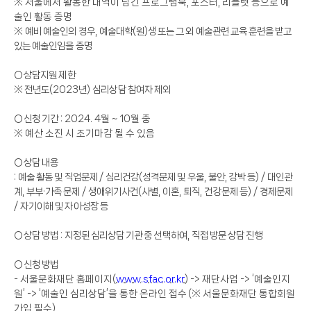
※
서울에서 활동한 내역이 담긴 프로그램북
,
포스터
,
리플렛 등으로 예
술인 활동 증명
※
예비 예술인의 경우
,
예술대학
(
원
)
생 또는 그 외 예술관련 교육 훈련을 받고
있는 예술인임을 증명
○
상담지원 제한
※
전년도
(2023
년
)
심리상담 참여자 제외
○
신청 기간
:
2024. 4
월
~ 10
월 중
※
예산 소진 시 조기마감 될 수 있음
○
상담 내용
:
예술 활동 및 직업문제
/
심리건강
(
성격문제 및 우울
,
불안
,
강박 등
) /
대인관
계
,
부부
·
가족 문제
/
생애위기사건
(
사별
,
이혼
,
퇴직
,
건강문제 등
) /
경제문제
/
자기이해 및 자아성장 등
○
상담 방법
:
지정된 심리상담 기관 중 선택하여
,
직접 방문 상담 진행
○
신청 방법
-
서울문화재단 홈페이지
(
www.sfac.or.kr
) ->
재단사업
-> ‘
예술인지
원
’ -> ‘
예술인 심리상담
’
을 통한 온라인 접수
(
※
서울문화재단 통합회원
가입 필수
)