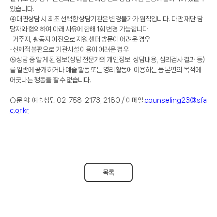
있습니다
.
④
대면상담 시 최초 선택한 상담기관은 변경불가가 원칙입니다
.
다만 재단 담
당자와 협의하여 아래 사유에 한해
1
회 변경 가능합니다
.
-
거주지
,
활동지 이전으로 지원 센터 방문이 어려운 경우
-
신체적 불편으로 기관시설 이용이 어려운 경우
⑤
상담 중 알게 된 정보
(
상담 전문가의 개인정보
,
상담내용
,
심리검사 결과 등
)
를 일반에 공개하거나 예술 활동 또는 영리활동에 이용하는 등 본연의 목적에
어긋나는 행동을 할 수 없습니다
.
○
문 의
:
예술청팀
02-758-2173, 2180
/
이메일
counseling23@sfa
c.or.kr
목록