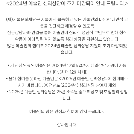
<2024
년 예술인 심리상담이 조기 마감되어 안내 드립니다
.>
(
재
)
서울문화재단은 서울에서 활동하고 있는 예술인의 다양한 내면적 고
충을 진단하고 해결할 수 있도록
전문상담사와 연결을 통해 예술인이 심리적
·
정신적 고민으로 인해 창작
활동에 어려움을 겪지 않도록 심리 상담을 지원하고 있습니다
.
많은 예술인의 참여로
2
024
년 예술인 심리상담 지원이 조기 마감되었
습니다
.
•
기 신청 완료된 예술인은
2024
년
12
월
5
일까지 심리상담 지원이 가능
합니다
. (
최대
12
회차 내
)
•
올해 참여를 못하신 예술인은
<2025
년 예술인 심리상담
>
에 참여해주
시기 바랍니다
.
※
전년도
(2024
년
)
심리상담 참여자 제외
• 2025년 예술인 심리상담은 25년 3~4월 중으로
공모 및
모집할 예정입
니다.
예술인의 많은 관심과 참여에 감사드립니다
.
감사합니다.