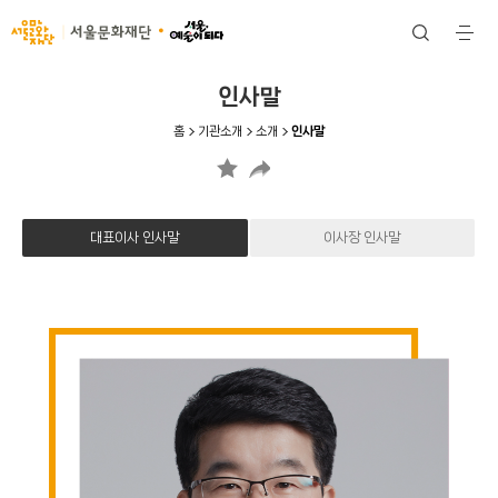
서울문화재단
검
전
색
체
메
뉴
인사말
홈
기관소개
소개
인사말
대표이사 인사말
이사장 인사말
대
표
이
사
인
사
말