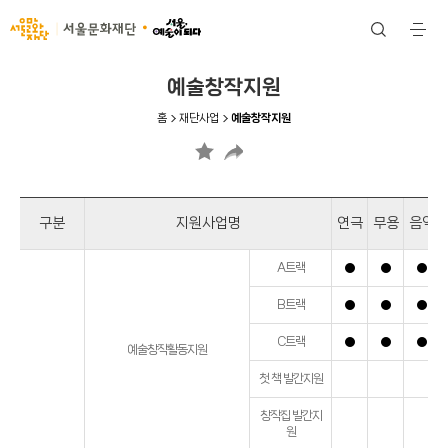
서울문화재단
검
전
색
체
메
뉴
예술창작지원
홈
재단사업
예술창작지원
구분
지원사업명
연극
무용
음악
A트랙
B트랙
C트랙
예술창작활동지원
첫 책 발간지원
창작집 발간지
원