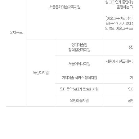
상 교과연계 통합예술교육
서울문화예술교육지원
운영하는 TA(Tea
[예술교육센터 상주형T
터(용산), 서서울예술교
의 특화 예술교육 프로그램
2차 공모
Ar
장애예술인
장애예
창작활성화지원
서울에서 발표되는 예술
서울메세나지원
특성화지원
거리예술·서커스 창작지원
거리예술
인디음악 생태계 활성화지원
인디음악
유망예술지원
공연, 