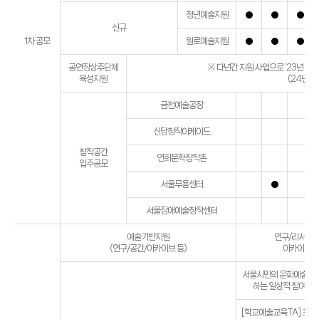
청년예술지원
신규
1차 공모
원로예술지원
공연장상주단체
※ 다년간 지원 사업으로 ‘23년 예
육성지원
(24년 공
금천예술공장
신당창작아케이드
창작공간
연희문학창작촌
입주공모
서울무용센터
서울장애예술창작센터
예술기반지원
연구/리서치 
(연구/공간/아카이브 등)
아카이브 등
서울시민의 문화예술교육
하는 일상적 참여를 
[학교예술교육TA] 초등