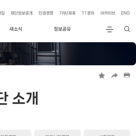
가입
재단정보공개
인권경영
기부/제휴
1:1 문의
아카이브
ENG
새소식
정보공유
전
검
체
색
메
뉴
단 소개