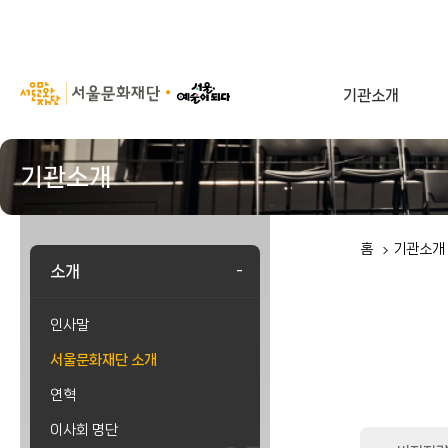
서
기관소개
울
문
화
재
기관소개
단
홈
기관소개
소개
인사말
서울문화재단 소개
연혁
이사회 명단