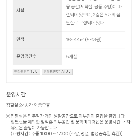
용 공간(세탁실, 공동 주방)이 마
시설
련되어 있으며, 2층은 5개의 집
필실로 구성되어 있다.
면적
18~44㎡ (5-13평)
운영공간수
5개실
연희평면도 1
연희평면도1 AI
운영시간
집필실 24시간 연중무휴
집필실은 입주작가 개인 생활공간으로 외부인의 출입을 금합니다.
집필실을 제외한 창작촌 외부공간 및 문학미디어랩은 운영시간 내 자
유로운 출입이 가능합니다.
(개방시간 : 주중 10:00 ~ 17:00 (주말, 명절, 법정공휴일 휴관))