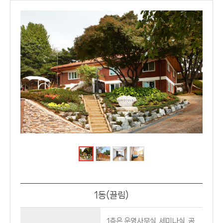
끌
림
1동(끌림)
1층은 운영사무실, 세미나실, 공