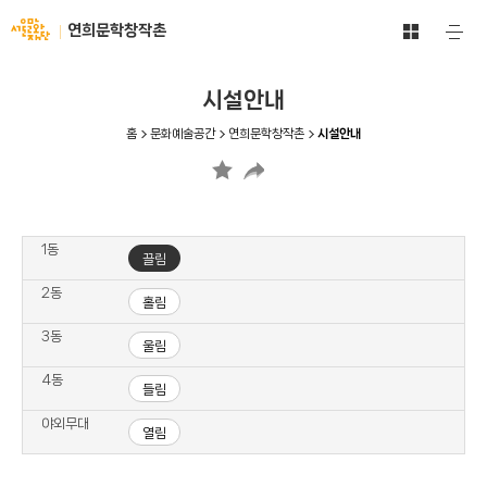
문
서
연희문학창작촌
주
화
울
요
예
메
문
술
뉴
화
시설안내
공
열
재
기
간
단
홈
문화예술공간
연희문학창작촌
시설안내
전
-
체
문
보
화
기
예
바
술
로
1동
공
끌림
가
간
기
2동
홀림
3동
울림
4동
들림
야외무대
열림