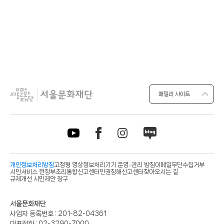
패밀리 사이트
개인정보처리방침
고정형 영상정보처리기기 운영․관리 방침
이메일무단수집거부
시민서비스 헌장
부조리통합신고센터
인권침해신고센터
찾아오시는 길
규제개선 시민제안 창구
사
서울문화재단
업
사업자 등록번호 :
201-82-04361
자
대표전화 :
02-3290-7000