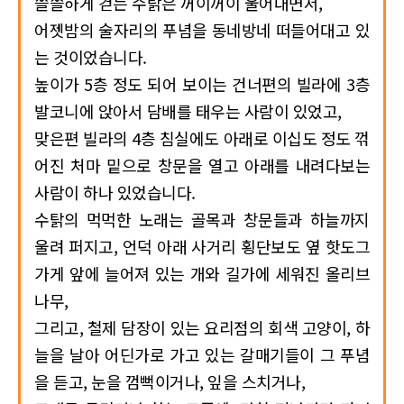
쓸쓸하게 걷는 수탉은 꺼이꺼이 울어대면서,
어젯밤의 술자리의 푸념을 동네방네 떠들어대고 있
는 것이었습니다.
높이가 5층 정도 되어 보이는 건너편의 빌라에 3층
발코니에 앉아서 담배를 태우는 사람이 있었고,
맞은편 빌라의 4층 침실에도 아래로 이십도 정도 꺾
어진 처마 밑으로 창문을 열고 아래를 내려다보는
사람이 하나 있었습니다.
수탉의 먹먹한 노래는 골목과 창문들과 하늘까지
울려 퍼지고, 언덕 아래 사거리 횡단보도 옆 핫도그
가게 앞에 늘어져 있는 개와 길가에 세워진 올리브
나무,
그리고, 철제 담장이 있는 요리점의 회색 고양이, 하
늘을 날아 어딘가로 가고 있는 갈매기들이 그 푸념
을 듣고, 눈을 껌뻑이거나, 잎을 스치거나,