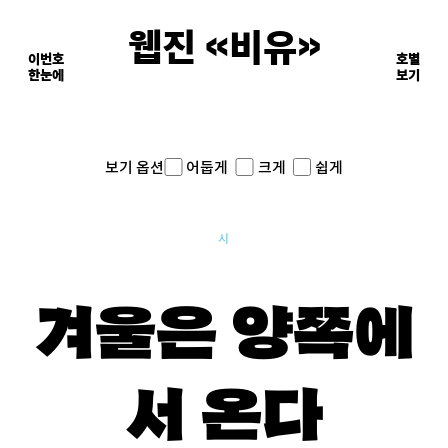
웹진 《비유》
이번호
호별
한눈에
이면의 장면들
보기
어둡게
크게
쉽게
보기 옵션
시
겨울은 양쪽에
서 온다