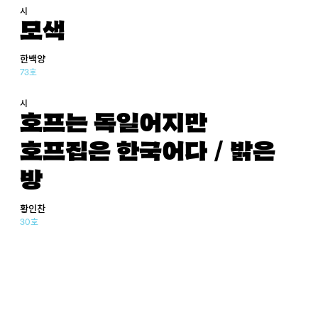
시
모색
한백양
73호
시
호프는 독일어지만
호프집은 한국어다 / 밝은
방
황인찬
30호