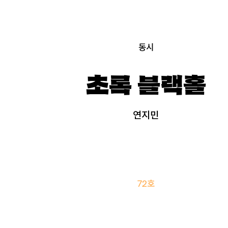
동시
초록 블랙홀
연지민
72호