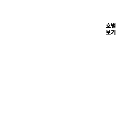
호별
장면들
보기