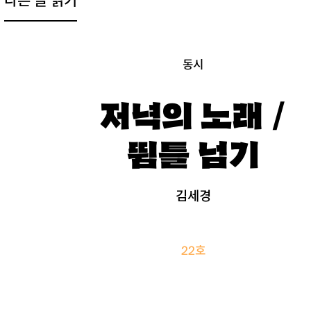
다른 글 읽기
동시
저녁의 노래 /
뜀틀 넘기
김세경
22호