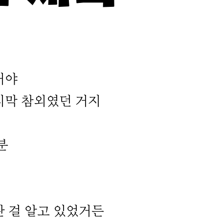
거야
막 참외였던 거지
분
 걸 알고 있었거든