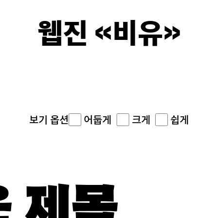
웹진 《비유》
이면의 
어둡게
크게
쉽게
보기 옵션
온 제목