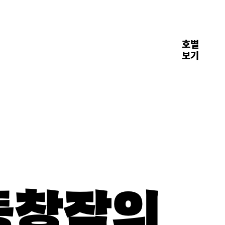
호별
장면들
보기
공동창작의