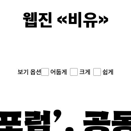
웹진 《비유》
이면의 
어둡게
크게
쉽게
보기 옵션
포럼’, 