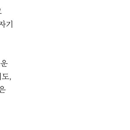
고
 자기
로운
도,
은