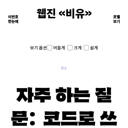
웹진 《비유》
이번호
호별
한눈에
이면의 장면들
보기
어둡게
크게
쉽게
보기 옵션
판도
자주 하는 질
문: 코드로 쓰