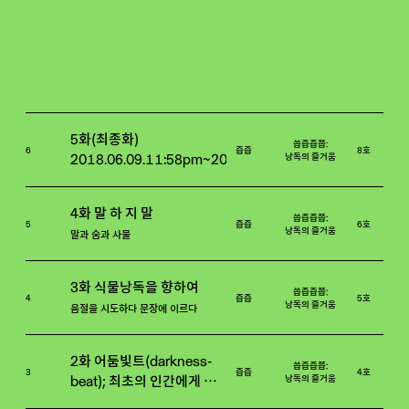
5화(최종화)
씁즙즙쯥:
6
즙즙
8호
낭독의 즐거움
2018.06.09.11:58pm~2018.06.10.00:03am
4화 말 하 지 말
씁즙즙쯥:
5
즙즙
6호
낭독의 즐거움
말과 숨과 사물
3화 식물낭독을 향하여
씁즙즙쯥:
4
즙즙
5호
낭독의 즐거움
음절을 시도하다 문장에 이르다
2화 어둠빛트(darkness-
씁즙즙쯥:
3
즙즙
4호
낭독의 즐거움
beat); 최초의 인간에게
「창세기」를 읽다