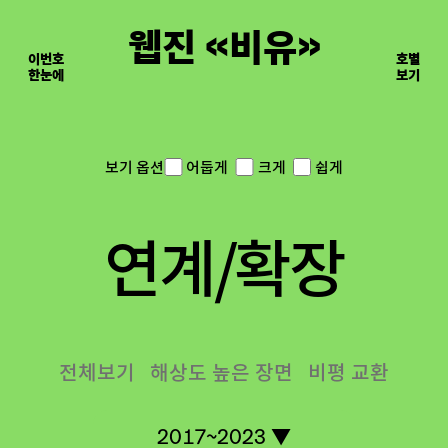
웹진 《비유》
이번호
호별
한눈에
이면의 장면들
보기
어둡게
크게
쉽게
보기 옵션
연계/확장
전체보기
해상도 높은 장면
비평 교환
2017~2023 ▼