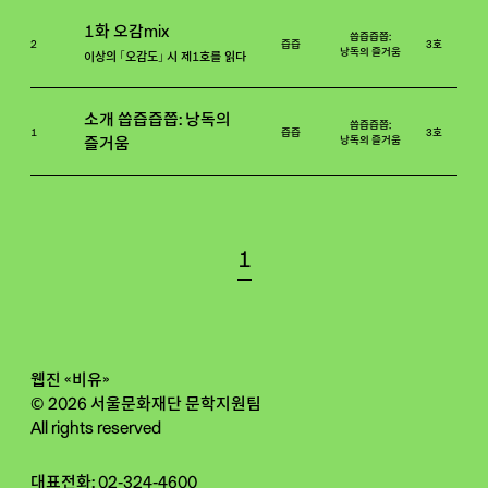
1화 오감mix
씁즙즙쯥:
2
즙즙
3호
낭독의 즐거움
이상의 「오감도」 시 제1호를 읽다
소개 씁즙즙쯥: 낭독의
씁즙즙쯥:
1
즙즙
3호
낭독의 즐거움
즐거움
1
웹진 «비유»
© 2026 서울문화재단 문학지원팀
All rights reserved
대표전화: 02-324-4600