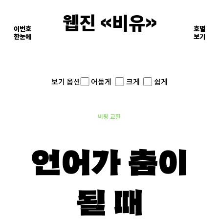
웹진 《비유》
이번호
호별
한눈에
이면의 장면들
보기
어둡게
크게
쉽게
보기 옵션
비평 교환
언어가 춤이
될 때