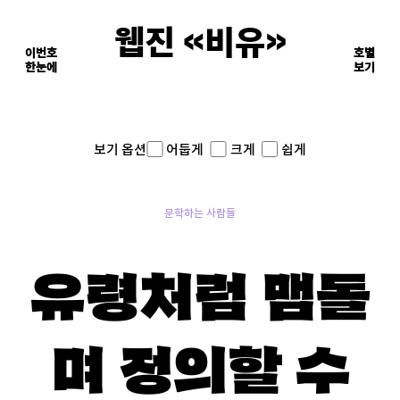
웹진 《비유》
이번호
호별
한눈에
이면의 장면들
보기
어둡게
크게
쉽게
보기 옵션
문학하는 사람들
유령처럼 맴돌
며 정의할 수